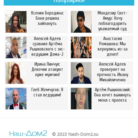
Популярное
Ксения Бородина:
Мондезир Свет-
Боня решила
Амур: Хочу
хайпануть
поблагодарить
уважаемый суд
Алексей Адеев
Анастасия
сравнил Артёма
Ромашова: Мы
Рышковского с экс-
вернулись из-за
ведущим Дома-2
денег!
Ирина Пинчук:
Алексей Адеев
Девочки атакуют
проверяет на
хуже мужчин!
прочность Ивану
Михайличенко
Глеб Жемчугов: Я
Артём Рышковский:
стал ведущим!
Она хочет выкинуть
меня с проекта
© 2023 Nash-Dom2.su