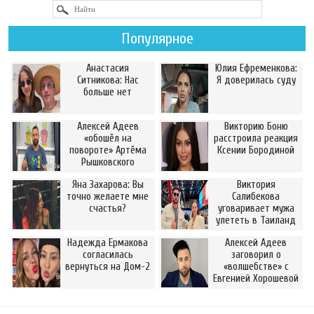
Популярное
Анастасия
Юлия Ефременкова:
Ситникова: Нас
Я доверилась суду
больше нет
Алексей Адеев
Викторию Боню
«обошёл на
расстроила реакция
повороте» Артёма
Ксении Бородиной
Рышковского
Яна Захарова: Вы
Виктория
точно желаете мне
Салибекова
счастья?
уговаривает мужа
улететь в Таиланд
Надежда Ермакова
Алексей Адеев
согласилась
заговорил о
вернуться на Дом-2
«волшебстве» с
Евгенией Хорошевой