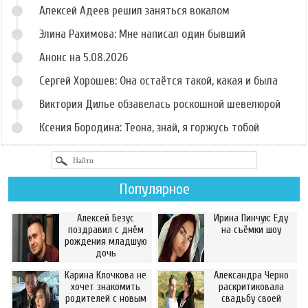
Алексей Адеев решил заняться вокалом
Элина Рахимова: Мне написал один бывший
Анонс на 5.08.2026
Сергей Хорошев: Она остаётся такой, какая и была
Виктория Дилье обзавелась роскошной шевелюрой
Ксения Бородина: Теона, знай, я горжусь тобой
Популярное
Алексей Безус
Ирина Пинчук: Еду
поздравил с днём
на съёмки шоу
рождения младшую
дочь
Карина Клочкова не
Александра Черно
хочет знакомить
раскритиковала
родителей с новым
свадьбу своей