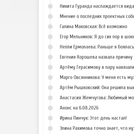
Никита Гуранда наслаждается вид
Мнение о последних проектных собы
Галина Маковская: Всё возможно
Егор Мельников: Я до сих пор в шок
Нелли Ермолаева: Раньше я боялас
Евгения Хорошева назвала причину 
Артёму Герасимову в пару навязал
Марго Овсянникова: У меня есть му
Артём Рышковский: Она решила вы
Анастасия Жемчугова: Любимый мо
Анонс на 6.08.2026
Ирина Пинчук: Этот день настал!
Элина Рахимова точно знает, что н