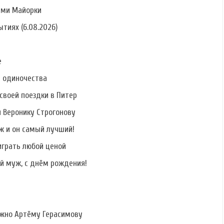
ами Майорки
тиях (6.08.2026)
е
ь одиночества
своей поездки в Питер
и Веронику Строгонову
ж и он самый лучший!
играть любой ценой
й муж, с днём рождения!
ужно Артёму Герасимову