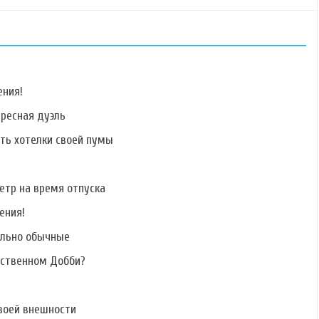
ения!
ересная дуэль
ать хотелки своей пумы
Фото Нелли
Фото Анастасии
Фото Филиппа
Ермолаевой
Лисовой
Алексеева
етр на время отпуска
ения!
ально обычные
Фото Дарьи
Фото Юлии Сечко
Фото Анны
Вергуновой
Кручининой
бственном Добби?
воей внешности