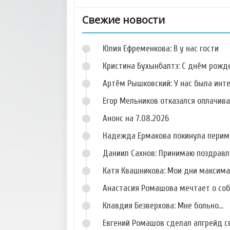
Свежие новости
Юлия Ефременкова: В у нас гости
Кристина Бухынбалтэ: С днём рожд
Артём Рышковский: У нас была инт
Егор Мельников отказался оплачив
Фото Екатерины
Фото Дениса
Токаревой
Каленова
Анонс на 7.08.2026
Надежда Ермакова покинула перим
Даниил Сахнов: Принимаю поздравл
Катя Квашникова: Мои дни максим
Фото Рустама
Фото Анатолия
Калганова
Лакуцина
Анастасия Ромашова мечтает о со
Клавдия Безверхова: Мне больно...
Евгений Ромашов сделал апгрейд с