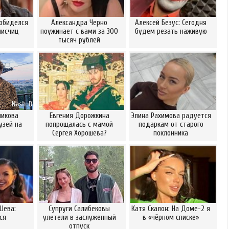
 обиделся
Александра Черно
Алексей Безус: Сегодня
писчиц
поужинает с вами за 300
будем резать наживую
тысяч рублей
никова
Евгения Дорожкина
Элина Рахимова радуется
узей на
попрощалась с мамой
подаркам от старого
Сергея Хорошева?
поклонника
Шева:
Супруги Салибековы
Катя Скалон: На Доме-2 я
ся
улетели в заслуженный
в «чёрном списке»
отпуск