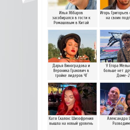
Илья Яббаров
Игорь Григорьев
засобирался в гости к
на своих под
Ромашовым в Китай
Дарья Виноградова и
У Егора Мель
Вероника Гракович в
больше нет др
тройке лидеров ЧГ
Доме-2
Катя Скалон: Шизофрения
Александра 
вышла на новый уровень
Разводим