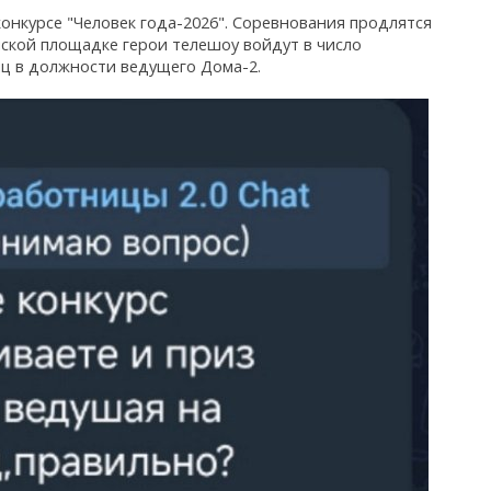
онкурсе "Человек года-2026". Соревнования продлятся
ской площадке герои телешоу войдут в число
яц в должности ведущего Дома-2.