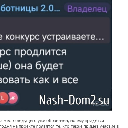
на место ведущего уже обозначен, но ему придётся
одня на проекте появятся те, кто также примет участие в