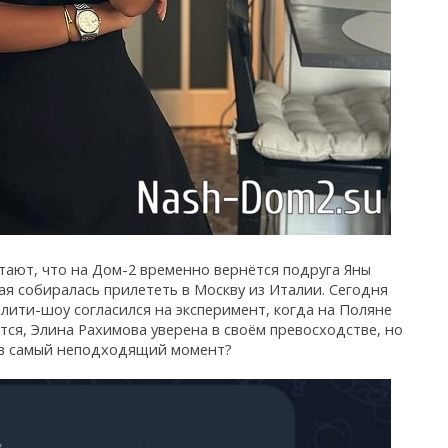
тают, что на Дом-2 временно вернётся подруга Яны
ая собиралась прилететь в Москву из Италии. Сегодня
алити-шоу согласился на эксперимент, когда на Поляне
тся, Элина Рахимова уверена в своём превосходстве, но
 в самый неподходящий момент?