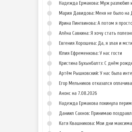
Надежда Ермакова: Муж разлюбил и
Фото Глеба
Фото Виктории
Жемчугова
Шиндаковой
Мария Давидова: Меня не было на 
Ирина Пингвинова: А потом я прост
Алёна Савкина: Я хочу стать полезн
Евгения Хорошева: Да, я злая и мст
Фото Егора Рыбина
Фото Александры
Скородумовой
Юлия Ефременкова: У нас гости
Кристина Бухынбалтэ: С днём рожд
Артём Рышковский: У нас была инт
Егор Мельников отказался оплачив
Анонс на 7.08.2026
Надежда Ермакова покинула перим
Даниил Сахнов: Принимаю поздравл
Катя Квашникова: Мои дни максим