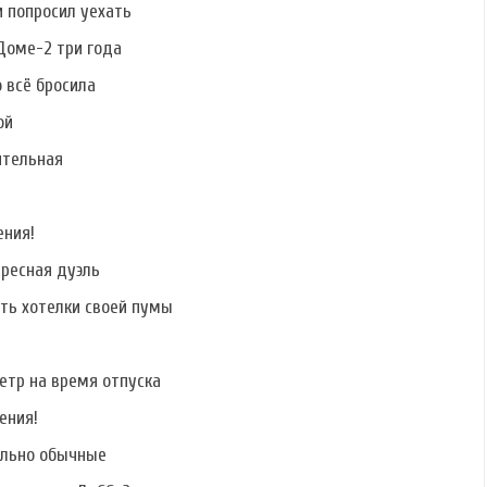
 попросил уехать
Фото Валерии
Фото Яны Фокиной
Фото Дарьи
Уваровой
Пынзарь
Доме-2 три года
о всё бросила
ой
ительная
Фото Александра
Фото Сергея
Фото от участников
Гобозова
Савченко
(23.08.2023)
ения!
ересная дуэль
ать хотелки своей пумы
етр на время отпуска
ения!
ально обычные