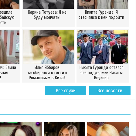
решила
Карина Тетуева: Я не
Никита Гуранда: Я
байскую
буду молчать!
стеснялся к ней подойти
сть
ич: Элина
Илья Яббаров
Никита Гуранда остался
ьная
засобирался в гости к
без поддержки Никиты
!
Ромашовым в Китай
Внукова
Все слухи
Все новости