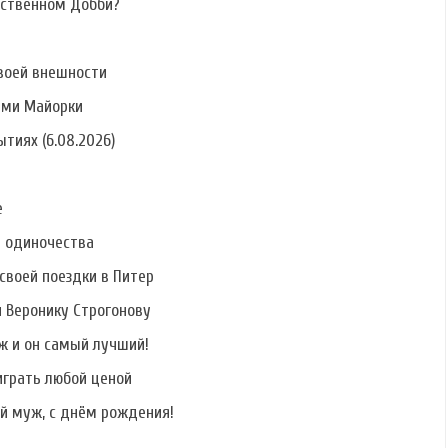
бственном Добби?
воей внешности
ами Майорки
тиях (6.08.2026)
е
ь одиночества
своей поездки в Питер
и Веронику Строгонову
ж и он самый лучший!
играть любой ценой
й муж, с днём рождения!