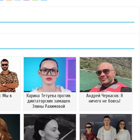
: Мы в
Карина Тетуева против
Андрей Черкасов: Я
диктаторских замашек
ничего не боюсь!
Элины Рахимовой