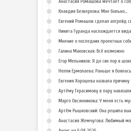
Анастасия Ромашова мечтает о со
Клавдия Безверхова: Мне больно...
Евгений Ромашов сделал апгрейд с
Никита Гуранда наслаждается вид
Мнение о последних проектных собы
Галина Маковская: Всё возможно
Егор Мельников: Я до сих пор в шок
Нелли Ермолаева: Раньше я боялас
Евгения Хорошева назвала причину 
Артёму Герасимову в пару навязал
Марго Овсянникова: У меня есть му
Артём Рышковский: Она решила вы
Анастасия Жемчугова: Любимый мо
Анонс на 6.08.2026