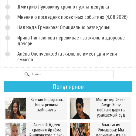
Дмитрию Луковкину срочно нужна девушка
Мнение о последних проектных событиях (4.08.2026)
Надежда Ермакова: Официально разведены!
Ирина Пингвинова переживает за жизнь и здоровье
дочери
Алёна Опенченко: Эта жизнь не имеет для меня
смысла
Популярное
Ксения Бородина:
Мондезир Свет-
Боня решила
Амур: Хочу
хайпануть
поблагодарить
уважаемый суд
Алексей Адеев
Анастасия
сравнил Артёма
Ромашова: Мы
Рышковского с экс-
вернулись из-за