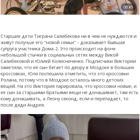
Старшие дети Тиграна Салибекова ни в чем не нуждаются и
живут получше его "новой семьи" - доказывает бывшая
супруга участника Дома-2. Это происходит на фоне
небольшой стычки в социальных сетях между Викой
Салибековой и Юлией Колисниченко. Подписчики Виктории
заметили, что её сын бегает по двору в Моздоке в больших
кроссовках, Юля поспешила отметить, что это кроссовки
Ролана, потому что в Моздоке осталось много детских
вещей. На это Виктория парировала, что кроссовки новые, и
её сын за старшими братьями вещи не донашивает, там есть
кому донашивать, а Леону секонд, если и перепадает, то
после дяди Андрея.