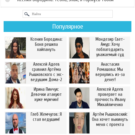
Популярное
Ксения Бородина:
Мондезир Свет-
Боня решила
Амур: Хочу
хайпануть
поблагодарить
уважаемый суд
Алексей Адеев
Анастасия
сравнил Артёма
Ромашова: Мы
Рышковского с экс-
вернулись из-за
ведущим Дома-2
денег!
Ирина Пинчук:
Алексей Адеев
Девочки атакуют
проверяет на
хуже мужчин!
прочность Ивану
Михайличенко
Глеб Жемчугов: Я
Артём Рышковский:
стал ведущим!
Она хочет выкинуть
меня с проекта