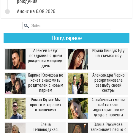
рождения!
Анонс на 6.08.2026
Популярное
Алексей Безус
Ирина Пинчук: Еду
поздравил с днём
на съёмки шоу
рождения младшую
дочь
Карина Клочкова не
Александра Черно
хочет знакомить
раскритиковала
родителей с новым
свадьбу своей
парнем
сестры
Роман Кузин: Мы
Салибекова смогла
просто в хороших
найти свою
отношениях
аудиторию после
ухода с проекта
Елена
Элина Рахимова
Тепловодская:
записывает песню с