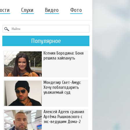
ости
Слухи
Видео
Фото
Популярное
Ксения Бородина: Боня
решила хайпануть
Мондезир Свет-Амур:
Хочу поблагодарить
уважаемый суд
Алексей Адеев сравнил
Артёма Рышковского с
экс-ведущим Дома-2