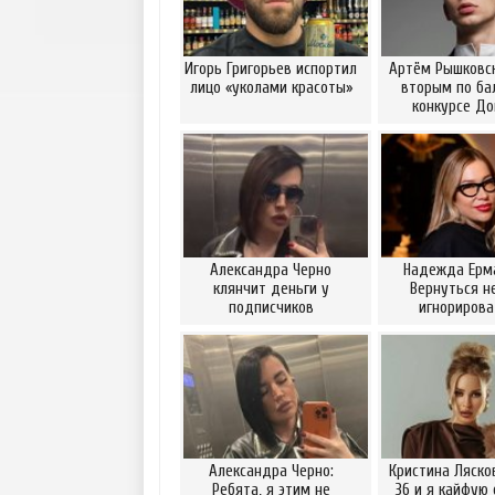
Игорь Григорьев испортил
Артём Рышковск
лицо «уколами красоты»
вторым по ба
конкурсе Д
Александра Черно
Надежда Ерм
клянчит деньги у
Вернуться н
подписчиков
игнориров
Александра Черно:
Кристина Ляско
Ребята, я этим не
36 и я кайфую 