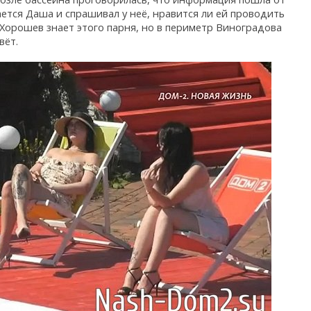
ается Даша и спрашивал у неё, нравится ли ей проводить
 Хорошев знает этого парня, но в периметр Виноградова
вёт.