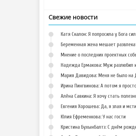
Свежие новости
Катя Скалон: Я попросила у Бога сил
Беременная жена мешает развлека
Мнение о последних проектных собы
Надежда Ермакова: Муж разлюбил и
Фото Данила
Фото Кристины
Романова
Дерябиной
Мария Давидова: Меня не было на 
Ирина Пингвинова: А потом я прост
Алёна Савкина: Я хочу стать полезн
Евгения Хорошева: Да, я злая и мст
Фото Сергея
Фото Алены
Худякова
Павловой
Юлия Ефременкова: У нас гости
Кристина Бухынбалтэ: С днём рожд