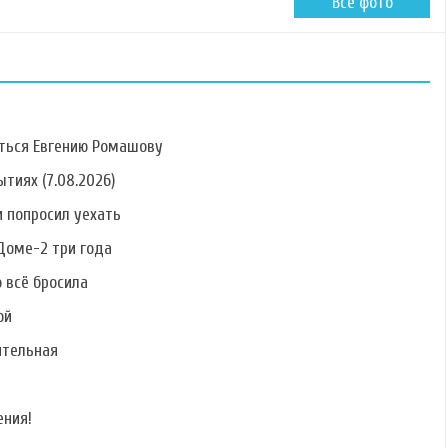
Все фото
ться Евгению Ромашову
тиях (7.08.2026)
 попросил уехать
Фото Алины
Фото Антонины
Фото Елены
Алексеевой
Клименко
Кальник
Доме-2 три года
о всё бросила
ой
ительная
Фото Сергея
Фото Никиты
Фото Руслана
Катасонова
Лаптинского
Дядюшко
ения!