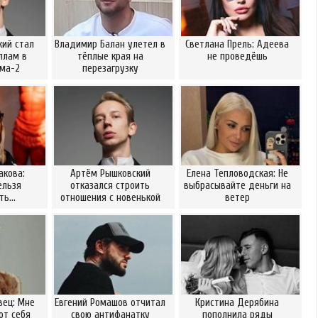
ий стал
Владимир Балан улетел в
Светлана Прель: Адеева
ллам в
тёплые края на
не проведёшь
ома-2
перезагрузку
акова:
Артём Рышковский
Елена Тепловодская: Не
ельзя
отказался строить
выбрасывайте деньги на
ать…
отношения с новенькой
ветер
вец: Мне
Евгений Ромашов отчитал
Кристина Дерябина
от себя
свою антифанатку
пополнила ряды