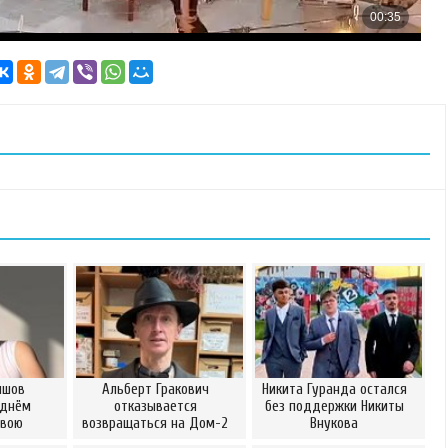
ишов
Альберт Гракович
Никита Гуранда остался
 днём
отказывается
без поддержки Никиты
свою
возвращаться на Дом-2
Внукова
ну