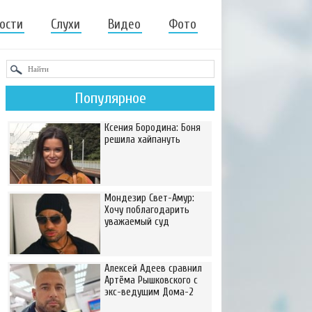
ости
Слухи
Видео
Фото
Популярное
Ксения Бородина: Боня
решила хайпануть
Мондезир Свет-Амур:
Хочу поблагодарить
уважаемый суд
Алексей Адеев сравнил
Артёма Рышковского с
экс-ведущим Дома-2