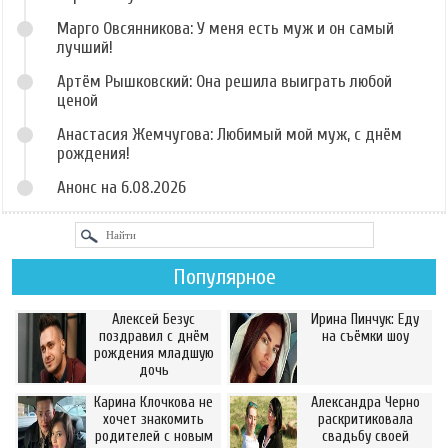
Марго Овсянникова: У меня есть муж и он самый
лучший!
Артём Рышковский: Она решила выиграть любой
ценой
Анастасия Жемчугова: Любимый мой муж, с днём
рождения!
Анонс на 6.08.2026
Популярное
Алексей Безус
Ирина Пинчук: Еду
поздравил с днём
на съёмки шоу
рождения младшую
дочь
Карина Клочкова не
Александра Черно
хочет знакомить
раскритиковала
родителей с новым
свадьбу своей