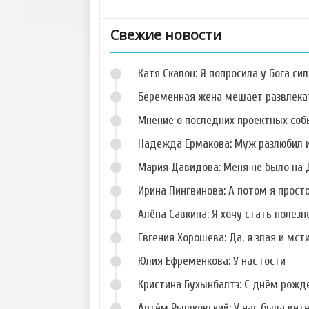
Свежие новости
Катя Скалон: Я попросила у Бога сил
Беременная жена мешает развлека
Мнение о последних проектных собы
Надежда Ермакова: Муж разлюбил и
Фото Данила
Фото Кристины
Романова
Дерябиной
Мария Давидова: Меня не было на 
Ирина Пингвинова: А потом я прост
Алёна Савкина: Я хочу стать полезн
Евгения Хорошева: Да, я злая и мст
Фото Сергея
Фото Алены
Худякова
Павловой
Юлия Ефременкова: У нас гости
Кристина Бухынбалтэ: С днём рожд
Артём Рышковский: У нас была инт