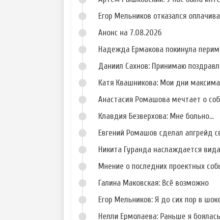
Егор Мельников отказался оплачив
Анонс на 7.08.2026
Надежда Ермакова покинула перим
Даниил Сахнов: Принимаю поздравл
Катя Квашникова: Мои дни максим
Анастасия Ромашова мечтает о со
Клавдия Безверхова: Мне больно...
Евгений Ромашов сделал апгрейд с
Никита Гуранда наслаждается вид
Мнение о последних проектных собы
Галина Маковская: Всё возможно
Егор Мельников: Я до сих пор в шок
Нелли Ермолаева: Раньше я боялас