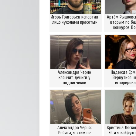
Игорь Григорьев испортил
Артём Рышковск
лицо «уколами красоты»
вторым по ба
конкурсе Д
Александра Черно
Надежда Ерм
клянчит деньги у
Вернуться н
подписчиков
игнориров
Александра Черно:
Кристина Ляско
Ребята, я этим не
36 и я кайфую 