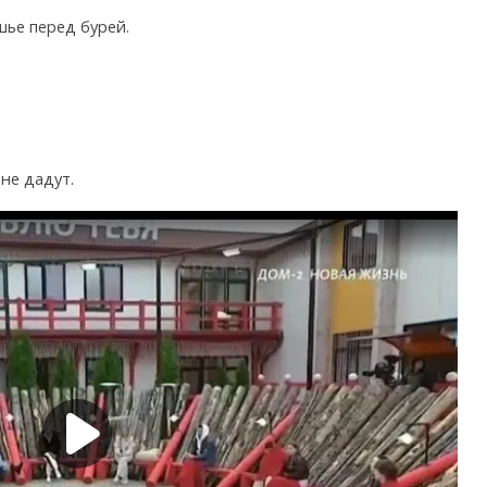
шье перед бурей.
 не дадут.