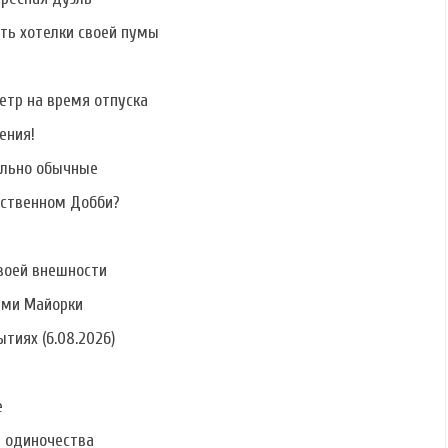
ать хотелки своей пумы
етр на время отпуска
ения!
ально обычные
бственном Добби?
воей внешности
ами Майорки
тиях (6.08.2026)
е
ь одиночества