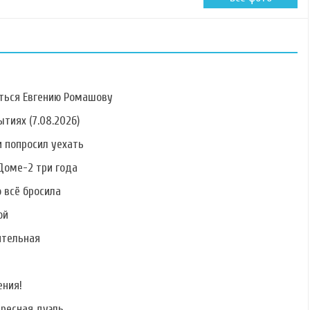
ться Евгению Ромашову
тиях (7.08.2026)
 попросил уехать
Фото Алины
Фото Антонины
Фото Елены
Алексеевой
Клименко
Кальник
Доме-2 три года
о всё бросила
ой
ительная
Фото Сергея
Фото Никиты
Фото Руслана
Катасонова
Лаптинского
Дядюшко
ения!
ересная дуэль