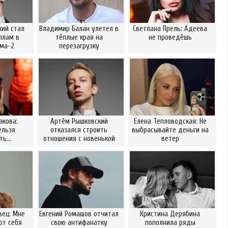
ий стал
Владимир Балан улетел в
Светлана Прель: Адеева
ллам в
тёплые края на
не проведёшь
ома-2
перезагрузку
акова:
Артём Рышковский
Елена Тепловодская: Не
ельзя
отказался строить
выбрасывайте деньги на
ать…
отношения с новенькой
ветер
вец: Мне
Евгений Ромашов отчитал
Кристина Дерябина
от себя
свою антифанатку
пополнила ряды