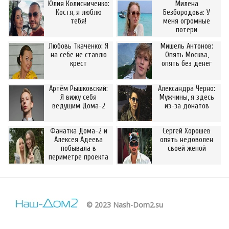
Юлия Колисниченко:
Милена
Костя, я люблю
Безбородова: У
тебя!
меня огромные
потери
Любовь Ткаченко: Я
Мишель Антонов:
на себе не ставлю
Опять Москва,
крест
опять без денег
Артём Рышковский:
Александра Черно:
Я вижу себя
Мужчины, я здесь
ведущим Дома-2
из-за донатов
Фанатка Дома-2 и
Сергей Хорошев
Алексея Адеева
опять недоволен
побывала в
своей женой
периметре проекта
© 2023 Nash-Dom2.su