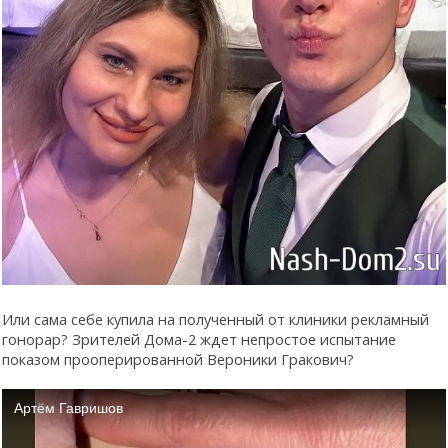
Или сама себе купила на полученный от клиники рекламный
гонорар? Зрителей Дома-2 ждет непростое испытание
показом прооперированной Вероники Гракович?