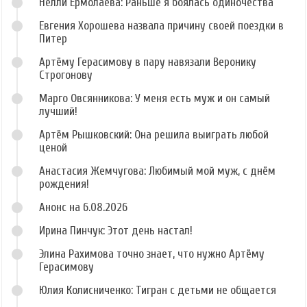
Нелли Ермолаева: Раньше я боялась одиночества
Евгения Хорошева назвала причину своей поездки в
Питер
Артёму Герасимову в пару навязали Веронику
Строгонову
Марго Овсянникова: У меня есть муж и он самый
лучший!
Артём Рышковский: Она решила выиграть любой
ценой
Анастасия Жемчугова: Любимый мой муж, с днём
рождения!
Анонс на 6.08.2026
Ирина Пинчук: Этот день настал!
Элина Рахимова точно знает, что нужно Артёму
Герасимову
Юлия Колисниченко: Тигран с детьми не общается