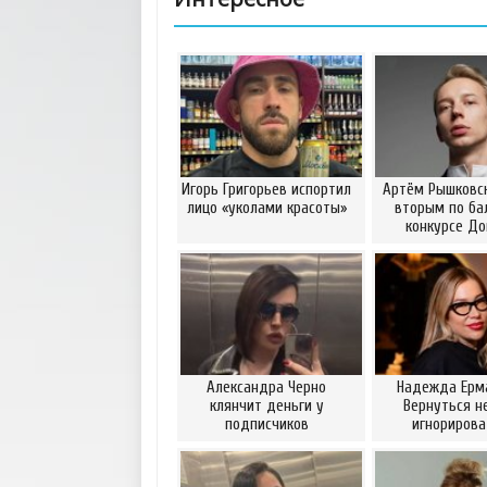
Игорь Григорьев испортил
Артём Рышковск
лицо «уколами красоты»
вторым по ба
конкурсе Д
Александра Черно
Надежда Ерм
клянчит деньги у
Вернуться н
подписчиков
игнориров