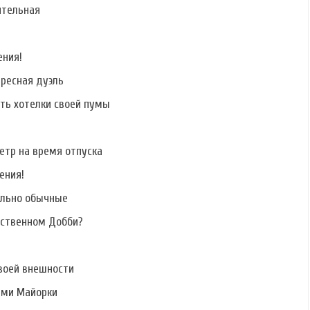
ительная
Фото Сергея
Фото Никиты
Фото Руслана
Катасонова
Лаптинского
Дядюшко
ения!
ересная дуэль
ать хотелки своей пумы
етр на время отпуска
ения!
ально обычные
бственном Добби?
воей внешности
ами Майорки