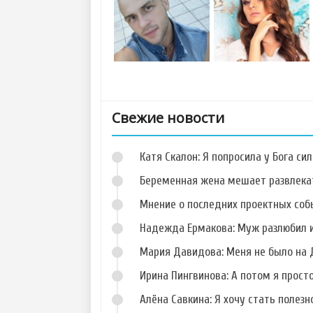
Свежие новости
Катя Скалон: Я попросила у Бога сил
Беременная жена мешает развлека
Мнение о последних проектных собы
Надежда Ермакова: Муж разлюбил и
Фото Данила
Фото Кристины
Романова
Дерябиной
Мария Давидова: Меня не было на 
Ирина Пингвинова: А потом я прост
Алёна Савкина: Я хочу стать полезн