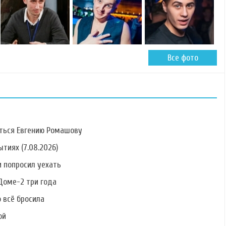
Все фото
ться Евгению Ромашову
тиях (7.08.2026)
 попросил уехать
Фото Алины
Фото Антонины
Фото Елены
Алексеевой
Клименко
Кальник
Доме-2 три года
о всё бросила
ой