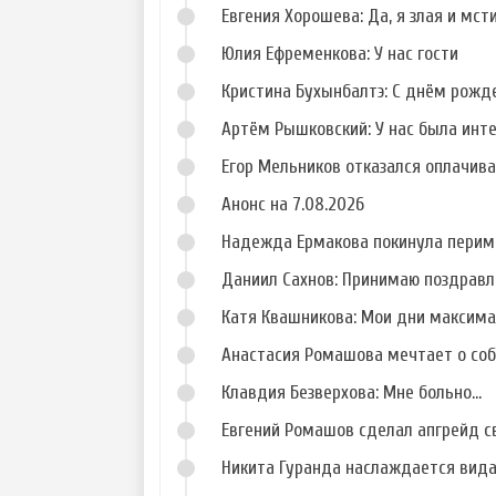
Евгения Хорошева: Да, я злая и мст
Фото Сергея
Фото Алены
Худякова
Павловой
Юлия Ефременкова: У нас гости
Кристина Бухынбалтэ: С днём рожд
Артём Рышковский: У нас была инт
Егор Мельников отказался оплачив
Анонс на 7.08.2026
Надежда Ермакова покинула перим
Даниил Сахнов: Принимаю поздравл
Катя Квашникова: Мои дни максим
Анастасия Ромашова мечтает о со
Клавдия Безверхова: Мне больно...
Евгений Ромашов сделал апгрейд с
Никита Гуранда наслаждается вид