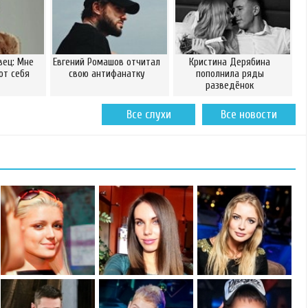
вец: Мне
Евгений Ромашов отчитал
Кристина Дерябина
от себя
свою антифанатку
пополнила ряды
разведёнок
Все слухи
Все новости