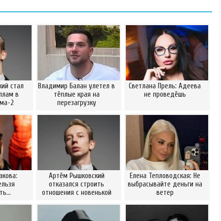
ий стал
Владимир Балан улетел в
Светлана Прель: Адеева
ллам в
тёплые края на
не проведёшь
ома-2
перезагрузку
акова:
Артём Рышковский
Елена Тепловодская: Не
ельзя
отказался строить
выбрасывайте деньги на
ать…
отношения с новенькой
ветер