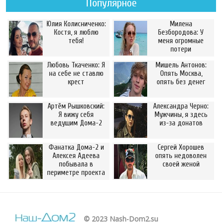
Популярное
Юлия Колисниченко:
Милена
Костя, я люблю
Безбородова: У
тебя!
меня огромные
потери
Любовь Ткаченко: Я
Мишель Антонов:
на себе не ставлю
Опять Москва,
крест
опять без денег
Артём Рышковский:
Александра Черно:
Я вижу себя
Мужчины, я здесь
ведущим Дома-2
из-за донатов
Фанатка Дома-2 и
Сергей Хорошев
Алексея Адеева
опять недоволен
побывала в
своей женой
периметре проекта
© 2023 Nash-Dom2.su