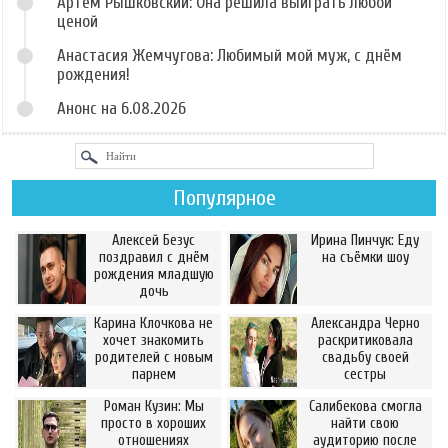
Артём Рышковский: Она решила выиграть любой
ценой
Анастасия Жемчугова: Любимый мой муж, с днём
рождения!
Анонс на 6.08.2026
Популярное
Алексей Безус
Ирина Пинчук: Еду
поздравил с днём
на съёмки шоу
рождения младшую
дочь
Карина Клочкова не
Александра Черно
хочет знакомить
раскритиковала
родителей с новым
свадьбу своей
парнем
сестры
Роман Кузин: Мы
Салибекова смогла
просто в хороших
найти свою
отношениях
аудиторию после