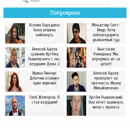
Популярное
Ксения Бородина:
Мондезир Свет-
Боня решила
Амур: Хочу
хайпануть
поблагодарить
уважаемый суд
Алексей Адеев
Анастасия
сравнил Артёма
Ромашова: Мы
Рышковского с экс-
вернулись из-за
ведущим Дома-2
денег!
Ирина Пинчук:
Алексей Адеев
Девочки атакуют
проверяет на
хуже мужчин!
прочность Ивану
Михайличенко
Глеб Жемчугов: Я
Артём Рышковский:
стал ведущим!
Она хочет выкинуть
меня с проекта