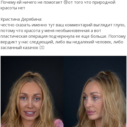
Почему ей ничего не помогает 😢от того что природной
красоты нет
Кристина Дерябина:
честно сказать именно тут ваш комментарий выглядит глупо,
потому что красота у меня необыкновенная а вот
пластическая операция подчеркнула ее еще больше. Поэтому
вердикт у нас следующий, либо вы недалекий человек, либо
засланный казачок ☝🏻