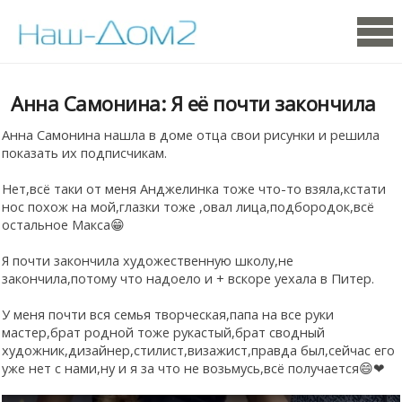
Анна Самонина: Я её почти закончила
Анна Самонина нашла в доме отца свои рисунки и решила
показать их подписчикам.
Нет,всё таки от меня Анджелинка тоже что-то взяла,кстати
нос похож на мой,глазки тоже ,овал лица,подбородок,всё
остальное Макса😁
Я почти закончила художественную школу,не
закончила,потому что надоело и + вскоре уехала в Питер.
У меня почти вся семья творческая,папа на все руки
мастер,брат родной тоже рукастый,брат сводный
художник,дизайнер,стилист,визажист,правда был,сейчас его
уже нет с нами,ну и я за что не возьмусь,всё получается😄❤