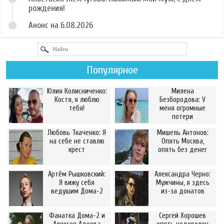
рождения!
Анонс на 6.08.2026
Популярное
Юлия Колисниченко:
Милена
Костя, я люблю
Безбородова: У
тебя!
меня огромные
потери
Любовь Ткаченко: Я
Мишель Антонов:
на себе не ставлю
Опять Москва,
крест
опять без денег
Артём Рышковский:
Александра Черно:
Я вижу себя
Мужчины, я здесь
ведущим Дома-2
из-за донатов
Фанатка Дома-2 и
Сергей Хорошев