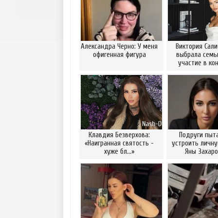
Александра Черно: У меня
Виктория Сали
офигенная фигура
выбрала семью
участие в ко
Клавдия Безверхова:
Подруги пыт
«Наигранная святость -
устроить личну
хуже бл...»
Яны Захаро