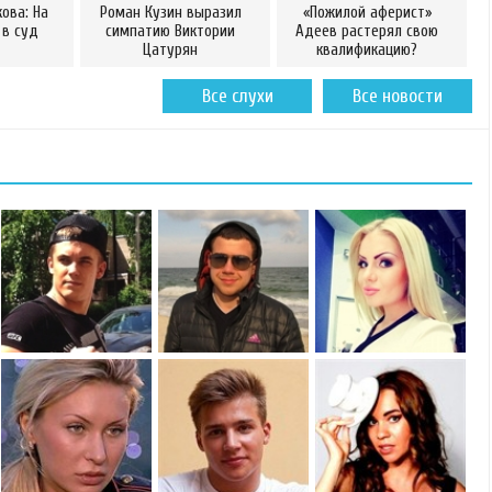
ова: На
Роман Кузин выразил
«Пожилой аферист»
 в суд
симпатию Виктории
Адеев растерял свою
Цатурян
квалификацию?
Все слухи
Все новости