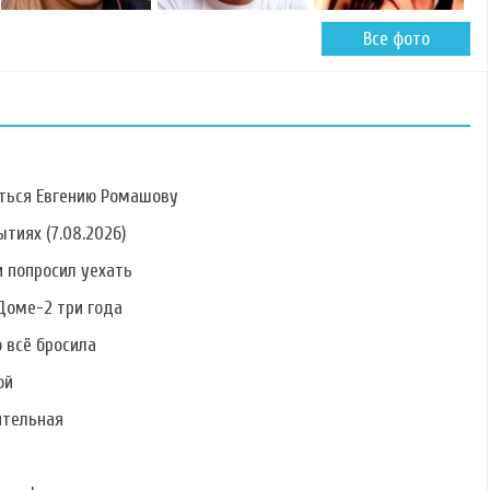
Все фото
ться Евгению Ромашову
тиях (7.08.2026)
 попросил уехать
Фото Олега Панова
Фото Валерия
Фото Алены
Блюменкранца
Вражевской
Доме-2 три года
о всё бросила
ой
ительная
Фото Элины
Фото Олега Маями
Фото Екатерины
Карякиной
Ухватовой