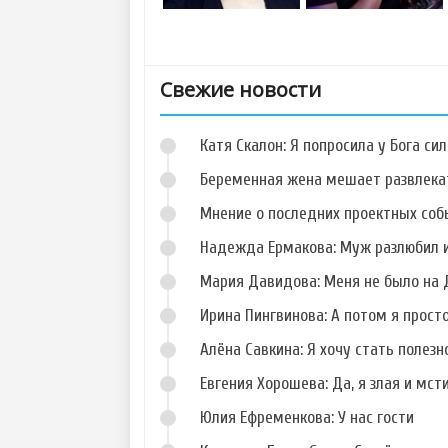
Свежие новости
Катя Скалон: Я попросила у Бога сил
Беременная жена мешает развлека
Мнение о последних проектных собы
Надежда Ермакова: Муж разлюбил и
Фото Александра
Фото Андрея Чуева
Сивкова
Мария Давидова: Меня не было на 
Ирина Пингвинова: А потом я прост
Алёна Савкина: Я хочу стать полезн
Евгения Хорошева: Да, я злая и мст
Фото Константина
Фото Тимура
Аманатидиса
Наврузбекова
Юлия Ефременкова: У нас гости