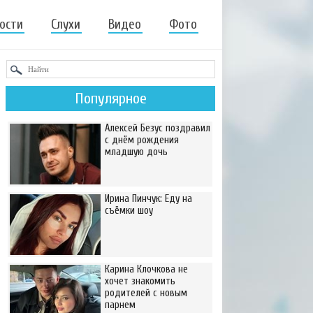
ости
Слухи
Видео
Фото
Популярное
Алексей Безус поздравил
с днём рождения
младшую дочь
Ирина Пинчук: Еду на
съёмки шоу
Карина Клочкова не
хочет знакомить
родителей с новым
парнем