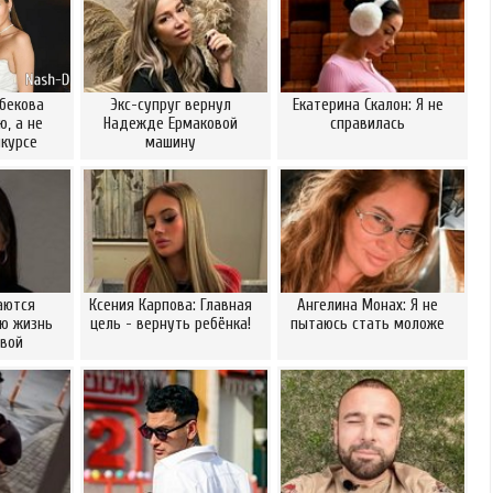
бекова
Экс-супруг вернул
Екатерина Скалон: Я не
, а не
Надежде Ермаковой
справилась
нкурсе
машину
аются
Ксения Карпова: Главная
Ангелина Монах: Я не
ю жизнь
цель - вернуть ребёнка!
пытаюсь стать моложе
вой