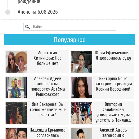
рождения!
Анонс на 6.08.2026
Популярное
Анастасия
Юлия Ефременкова:
Ситникова: Нас
Я доверилась суду
больше нет
Алексей Адеев
Викторию Боню
«обошёл на
расстроила реакция
повороте» Артёма
Ксении Бородиной
Рышковского
Яна Захарова: Вы
Виктория
точно желаете мне
Салибекова
счастья?
уговаривает мужа
улететь в Таиланд
Надежда Ермакова
Алексей Адеев
согласилась
заговорил о