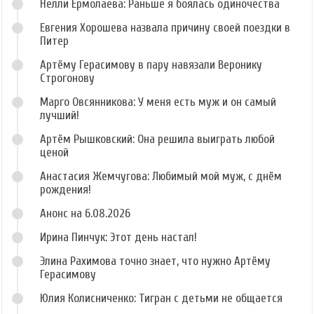
Нелли Ермолаева: Раньше я боялась одиночества
Евгения Хорошева назвала причину своей поездки в
Питер
Артёму Герасимову в пару навязали Веронику
Строгонову
Марго Овсянникова: У меня есть муж и он самый
лучший!
Артём Рышковский: Она решила выиграть любой
ценой
Анастасия Жемчугова: Любимый мой муж, с днём
рождения!
Анонс на 6.08.2026
Ирина Пинчук: Этот день настал!
Элина Рахимова точно знает, что нужно Артёму
Герасимову
Юлия Колисниченко: Тигран с детьми не общается