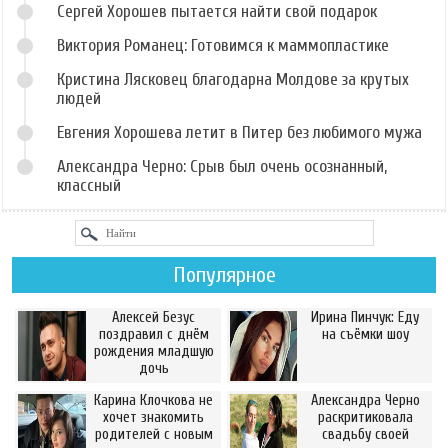
Сергей Хорошев пытается найти свой подарок
Виктория Романец: Готовимся к маммопластике
Кристина Лясковец благодарна Молдове за крутых
людей
Евгения Хорошева летит в Питер без любимого мужа
Александра Черно: Срыв был очень осознанный,
классный
Популярное
Алексей Безус
Ирина Пинчук: Еду
поздравил с днём
на съёмки шоу
рождения младшую
дочь
Карина Клочкова не
Александра Черно
хочет знакомить
раскритиковала
родителей с новым
свадьбу своей