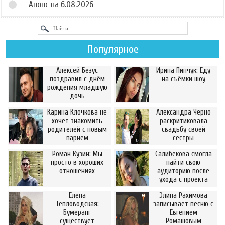
Анонс на 6.08.2026
Популярное
Алексей Безус
Ирина Пинчук: Еду
поздравил с днём
на съёмки шоу
рождения младшую
дочь
Карина Клочкова не
Александра Черно
хочет знакомить
раскритиковала
родителей с новым
свадьбу своей
парнем
сестры
Роман Кузин: Мы
Салибекова смогла
просто в хороших
найти свою
отношениях
аудиторию после
ухода с проекта
Елена
Элина Рахимова
Тепловодская:
записывает песню с
Бумеранг
Евгением
существует
Ромашовым