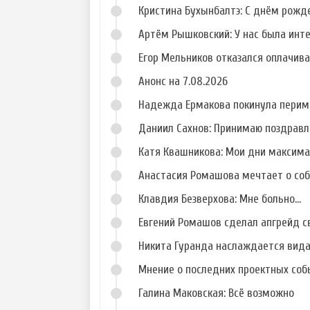
Кристина Бухынбалтэ: С днём рожд
Артём Рышковский: У нас была инт
Егор Мельников отказался оплачив
Анонс на 7.08.2026
Надежда Ермакова покинула перим
Даниил Сахнов: Принимаю поздравл
Катя Квашникова: Мои дни максим
Анастасия Ромашова мечтает о со
Клавдия Безверхова: Мне больно...
Евгений Ромашов сделал апгрейд с
Никита Гуранда наслаждается вид
Мнение о последних проектных собы
Галина Маковская: Всё возможно