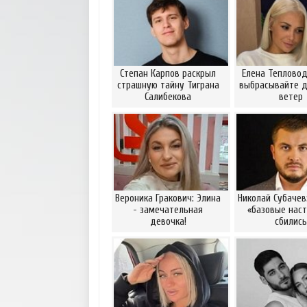
Степан Карпов раскрыл
Елена Тепловод
страшную тайну Тиграна
выбрасывайте д
Салибекова
ветер
Вероника Гракович: Элина
Николай Субачев
- замечательная
«базовые наст
девочка!
сбились