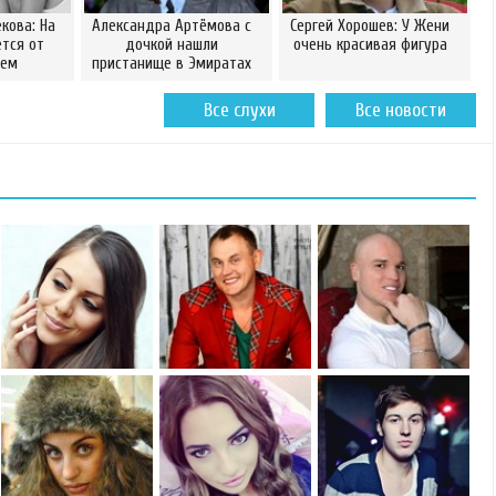
кова: На
Александра Артёмова с
Сергей Хорошев: У Жени
ется от
дочкой нашли
очень красивая фигура
сем
пристанище в Эмиратах
Все слухи
Все новости