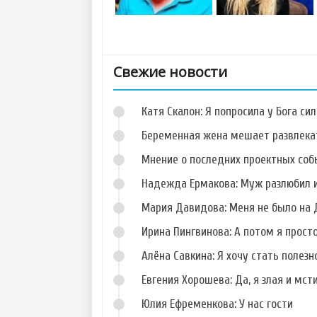
Свежие новости
Катя Скалон: Я попросила у Бога сил
Беременная жена мешает развлека
Мнение о последних проектных собы
Надежда Ермакова: Муж разлюбил и
Фото Сергея
Фото Кристины
Катасонова
Лясковец
Мария Давидова: Меня не было на 
Ирина Пингвинова: А потом я прост
Алёна Савкина: Я хочу стать полезн
Евгения Хорошева: Да, я злая и мст
Фото Николая
Фото Елены
Должанского
Кальник
Юлия Ефременкова: У нас гости