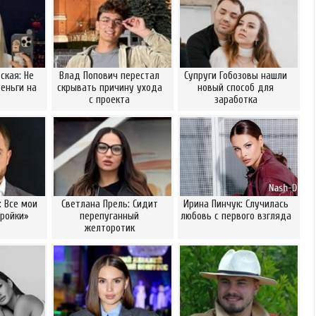
ская: Не
Влад Попович перестал
Супруги Гобозовы нашли
еньги на
скрывать причину ухода
новый способ для
с проекта
заработка
: Все мои
Светлана Прель: Сидит
Ирина Пинчук: Случилась
ройки»
перепуганный
любовь с первого взгляда
желторотик