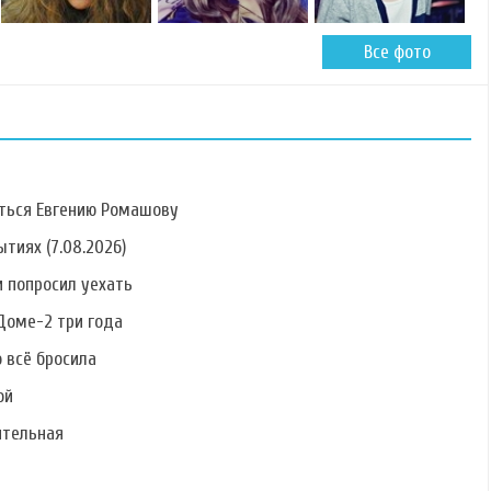
Все фото
ться Евгению Ромашову
тиях (7.08.2026)
 попросил уехать
Фото Ольги
Фото Степана
Фото Дмитрия
Рапунцель
Меньщикова
Азовского
Доме-2 три года
о всё бросила
ой
ительная
Фото Раисы
Фото Лии
Фото Валерия
Григорьян
Ситдиковой
Дремова