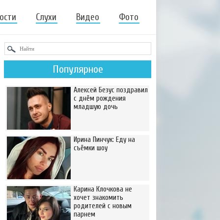
ости
Слухи
Видео
Фото
Популярное
Алексей Безус поздравил
с днём рождения
младшую дочь
Ирина Пинчук: Еду на
съёмки шоу
Карина Клочкова не
хочет знакомить
родителей с новым
парнем