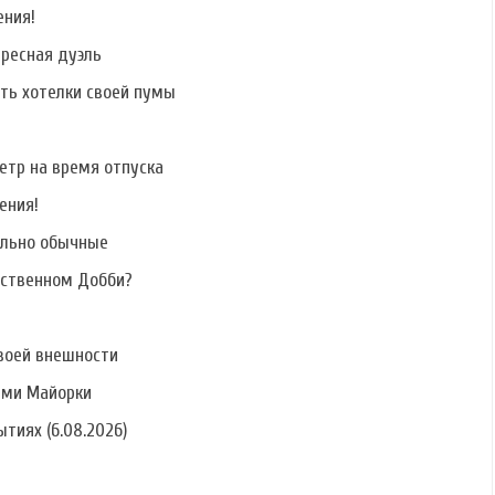
ения!
ересная дуэль
ать хотелки своей пумы
етр на время отпуска
ения!
ально обычные
бственном Добби?
воей внешности
ами Майорки
тиях (6.08.2026)