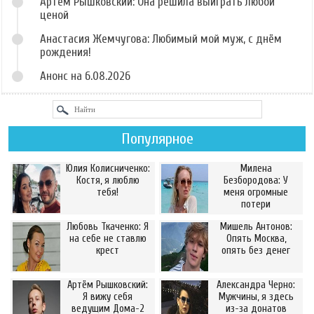
Артём Рышковский: Она решила выиграть любой
ценой
Анастасия Жемчугова: Любимый мой муж, с днём
рождения!
Анонс на 6.08.2026
Популярное
Юлия Колисниченко:
Милена
Костя, я люблю
Безбородова: У
тебя!
меня огромные
потери
Любовь Ткаченко: Я
Мишель Антонов:
на себе не ставлю
Опять Москва,
крест
опять без денег
Артём Рышковский:
Александра Черно:
Я вижу себя
Мужчины, я здесь
ведущим Дома-2
из-за донатов