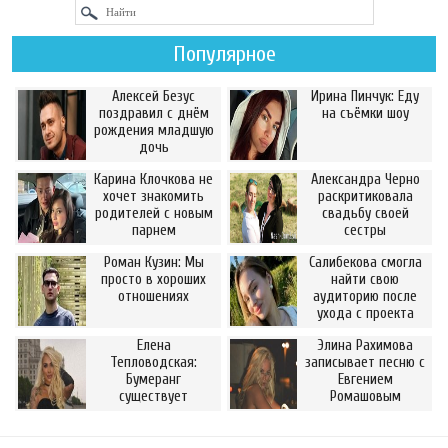
Популярное
Алексей Безус
Ирина Пинчук: Еду
поздравил с днём
на съёмки шоу
рождения младшую
дочь
Карина Клочкова не
Александра Черно
хочет знакомить
раскритиковала
родителей с новым
свадьбу своей
парнем
сестры
Роман Кузин: Мы
Салибекова смогла
просто в хороших
найти свою
отношениях
аудиторию после
ухода с проекта
Елена
Элина Рахимова
Тепловодская:
записывает песню с
Бумеранг
Евгением
существует
Ромашовым