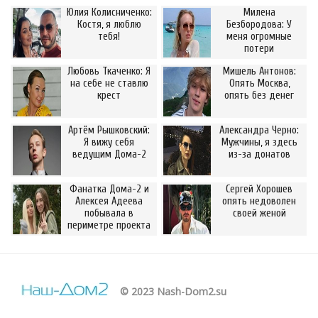
Юлия Колисниченко:
Милена
Костя, я люблю
Безбородова: У
тебя!
меня огромные
потери
Любовь Ткаченко: Я
Мишель Антонов:
на себе не ставлю
Опять Москва,
крест
опять без денег
Артём Рышковский:
Александра Черно:
Я вижу себя
Мужчины, я здесь
ведущим Дома-2
из-за донатов
Фанатка Дома-2 и
Сергей Хорошев
Алексея Адеева
опять недоволен
побывала в
своей женой
периметре проекта
© 2023 Nash-Dom2.su