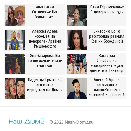
Анастасия
Юлия Ефременкова:
Ситникова: Нас
Я доверилась суду
больше нет
Алексей Адеев
Викторию Боню
«обошёл на
расстроила реакция
повороте» Артёма
Ксении Бородиной
Рышковского
Яна Захарова: Вы
Виктория
точно желаете мне
Салибекова
счастья?
уговаривает мужа
улететь в Таиланд
Надежда Ермакова
Алексей Адеев
согласилась
заговорил о
вернуться на Дом-2
«волшебстве» с
Евгенией Хорошевой
© 2023 Nash-Dom2.su