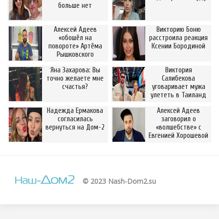
больше нет
Алексей Адеев
Викторию Боню
«обошёл на
расстроила реакция
повороте» Артёма
Ксении Бородиной
Рышковского
Яна Захарова: Вы
Виктория
точно желаете мне
Салибекова
счастья?
уговаривает мужа
улететь в Таиланд
Надежда Ермакова
Алексей Адеев
согласилась
заговорил о
вернуться на Дом-2
«волшебстве» с
Евгенией Хорошевой
© 2023 Nash-Dom2.su