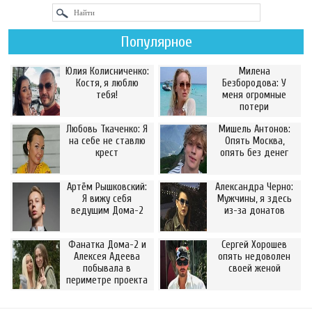
Популярное
Юлия Колисниченко:
Милена
Костя, я люблю
Безбородова: У
тебя!
меня огромные
потери
Любовь Ткаченко: Я
Мишель Антонов:
на себе не ставлю
Опять Москва,
крест
опять без денег
Артём Рышковский:
Александра Черно:
Я вижу себя
Мужчины, я здесь
ведущим Дома-2
из-за донатов
Фанатка Дома-2 и
Сергей Хорошев
Алексея Адеева
опять недоволен
побывала в
своей женой
периметре проекта