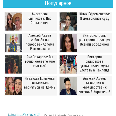
Популярное
Анастасия
Юлия Ефременкова:
Ситникова: Нас
Я доверилась суду
больше нет
Алексей Адеев
Викторию Боню
«обошёл на
расстроила реакция
повороте» Артёма
Ксении Бородиной
Рышковского
Яна Захарова: Вы
Виктория
точно желаете мне
Салибекова
счастья?
уговаривает мужа
улететь в Таиланд
Надежда Ермакова
Алексей Адеев
согласилась
заговорил о
вернуться на Дом-2
«волшебстве» с
Евгенией Хорошевой
© 2023 Nash-Dom2.su