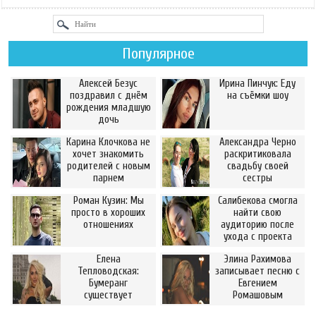
Популярное
Алексей Безус
Ирина Пинчук: Еду
поздравил с днём
на съёмки шоу
рождения младшую
дочь
Карина Клочкова не
Александра Черно
хочет знакомить
раскритиковала
родителей с новым
свадьбу своей
парнем
сестры
Роман Кузин: Мы
Салибекова смогла
просто в хороших
найти свою
отношениях
аудиторию после
ухода с проекта
Елена
Элина Рахимова
Тепловодская:
записывает песню с
Бумеранг
Евгением
существует
Ромашовым