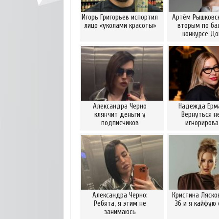
Игорь Григорьев испортил
Артём Рышковск
лицо «уколами красоты»
вторым по ба
конкурсе Д
Александра Черно
Надежда Ерм
клянчит деньги у
Вернуться н
подписчиков
игнориров
Александра Черно:
Кристина Ляско
Ребята, я этим не
36 и я кайфую 
занимаюсь