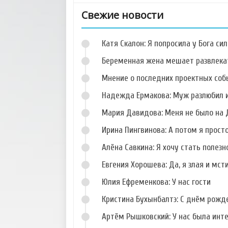
Свежие новости
Катя Скалон: Я попросила у Бога сил
Беременная жена мешает развлека
Мнение о последних проектных собы
Надежда Ермакова: Муж разлюбил и
Фото Данила
Фото Кристины
Романова
Дерябиной
Мария Давидова: Меня не было на 
Ирина Пингвинова: А потом я прост
Алёна Савкина: Я хочу стать полезн
Евгения Хорошева: Да, я злая и мст
Фото Сергея
Фото Алены
Худякова
Павловой
Юлия Ефременкова: У нас гости
Кристина Бухынбалтэ: С днём рожд
Артём Рышковский: У нас была инт