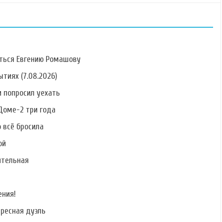
ться Евгению Ромашову
тиях (7.08.2026)
 попросил уехать
Фото Алины
Фото Антонины
Фото Елены
Алексеевой
Клименко
Кальник
Доме-2 три года
о всё бросила
ой
ительная
Фото Сергея
Фото Никиты
Фото Руслана
Катасонова
Лаптинского
Дядюшко
ения!
ересная дуэль