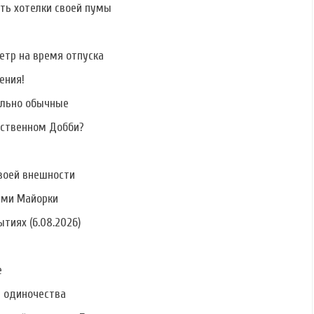
ать хотелки своей пумы
етр на время отпуска
ения!
ально обычные
бственном Добби?
воей внешности
ами Майорки
тиях (6.08.2026)
е
ь одиночества