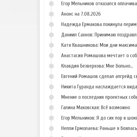
Егор Мельников отказался оплачив
Анонс на 7.08.2026
Надежда Ермакова покинула перим
Даниил Сахнов: Принимаю поздравл
Катя Квашникова: Мои дни максим
Анастасия Ромашова мечтает о со
Клавдия Безверхова: Мне больно...
Евгений Ромашов сделал апгрейд с
Никита Гуранда наслаждается вид
Мнение о последних проектных собы
Галина Маковская: Всё возможно
Егор Мельников: Я до сих пор в шок
Нелли Ермолаева: Раньше я боялас