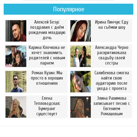
Популярное
Алексей Безус
Ирина Пинчук: Еду
поздравил с днём
на съёмки шоу
рождения младшую
дочь
Карина Клочкова не
Александра Черно
хочет знакомить
раскритиковала
родителей с новым
свадьбу своей
парнем
сестры
Роман Кузин: Мы
Салибекова смогла
просто в хороших
найти свою
отношениях
аудиторию после
ухода с проекта
Елена
Элина Рахимова
Тепловодская:
записывает песню с
Бумеранг
Евгением
существует
Ромашовым