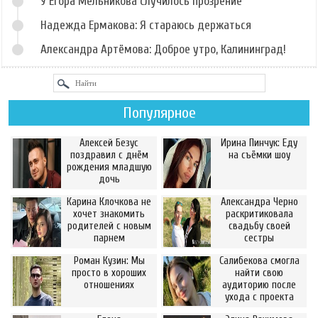
У Егора Мельникова случилось прозрение
Надежда Ермакова: Я стараюсь держаться
Александра Артёмова: Доброе утро, Калининград!
Популярное
Алексей Безус
Ирина Пинчук: Еду
поздравил с днём
на съёмки шоу
рождения младшую
дочь
Карина Клочкова не
Александра Черно
хочет знакомить
раскритиковала
родителей с новым
свадьбу своей
парнем
сестры
Роман Кузин: Мы
Салибекова смогла
просто в хороших
найти свою
отношениях
аудиторию после
ухода с проекта