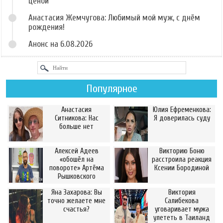
ценой
Анастасия Жемчугова: Любимый мой муж, с днём
рождения!
Анонс на 6.08.2026
Популярное
Анастасия
Юлия Ефременкова:
Ситникова: Нас
Я доверилась суду
больше нет
Алексей Адеев
Викторию Боню
«обошёл на
расстроила реакция
повороте» Артёма
Ксении Бородиной
Рышковского
Яна Захарова: Вы
Виктория
точно желаете мне
Салибекова
счастья?
уговаривает мужа
улететь в Таиланд