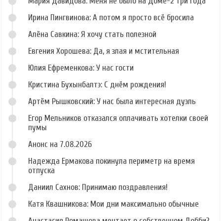
Мария Давидова: Меня не было на Доме-2 три года
Ирина Пингвинова: А потом я просто всё бросила
Алёна Савкина: Я хочу стать полезной
Евгения Хорошева: Да, я злая и мстительная
Юлия Ефременкова: У нас гости
Кристина Бухынбалтэ: С днём рождения!
Артём Рышковский: У нас была интересная дуэль
Егор Мельников отказался оплачивать хотелки своей
пумы
Анонс на 7.08.2026
Надежда Ермакова покинула периметр на время
отпуска
Даниил Сахнов: Принимаю поздравления!
Катя Квашникова: Мои дни максимально обычные
Анастасия Ромашова мечтает о собственном Добби?