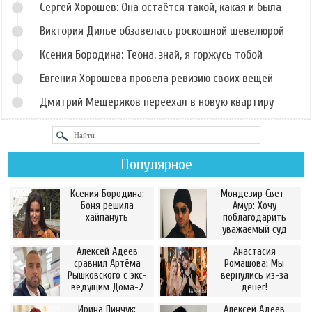
Сергей Хорошев: Она остаётся такой, какая и была
Виктория Дилье обзавелась роскошной шевелюрой
Ксения Бородина: Теона, знай, я горжусь тобой
Евгения Хорошева провела ревизию своих вещей
Дмитрий Мещеряков переехал в новую квартиру
Популярное
Ксения Бородина:
Мондезир Свет-
Боня решила
Амур: Хочу
хайпануть
поблагодарить
уважаемый суд
Алексей Адеев
Анастасия
сравнил Артёма
Ромашова: Мы
Рышковского с экс-
вернулись из-за
ведущим Дома-2
денег!
Ирина Пинчук:
Алексей Адеев