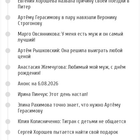
Евгения Хорошева назвала причину своей поездки в
Питер
Артёму Герасимову в пару навязали Веронику
Строгонову
Марго Овсянникова: У меня есть муж и он самый
лучший!
Артём Рышковский: Она решила выиграть любой
ценой
Анастасия Жемчугова: Любимый мой муж, с днём
рождения!
Анонс на 6.08.2026
Ирина Пинчук: Этот день настал!
Элина Рахимова точно знает, что нужно Артёму
Герасимову
Юлия Колисниченко: Тигран с детьми не общается
Сергей Хорошев пытается найти свой подарок