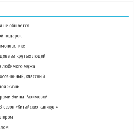
ми не общается
ой подарок
ммопластике
дове за крутых людей
Фото Марты
Фото Марины
Фото Раисы
Соболевской
Африкантовой
Григорьян
ез любимого мужа
осознанный, классный
моя жизнь
ерами Элины Рахимовой
Фото Павла
Фото Сергея
Фото Дмитрия
Писарева
Савченко
Новожилова
3 сезон «Китайских каникул»
алером
алом