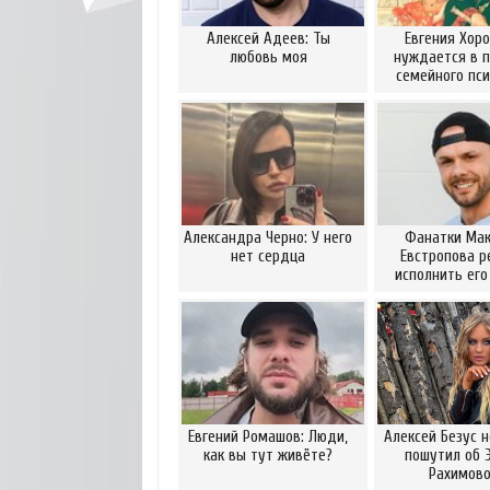
Алексей Адеев: Ты
Евгения Хор
любовь моя
нуждается в 
семейного пси
Александра Черно: У него
Фанатки Ма
нет сердца
Евстропова р
исполнить его
Евгений Ромашов: Люди,
Алексей Безус 
как вы тут живёте?
пошутил об 
Рахимов