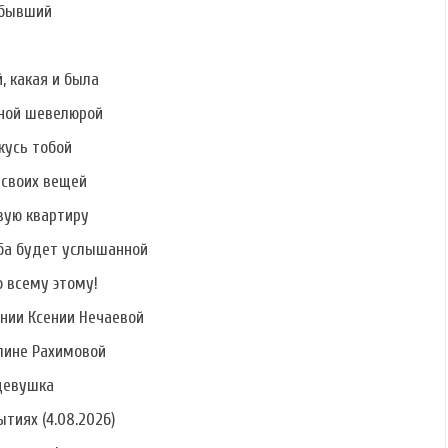
 бывший
, какая и была
шной шевелюрой
ржусь тобой
 своих вещей
вую квартиру
ьба будет услышанной
о всему этому!
нии Ксении Нечаевой
Элине Рахимовой
девушка
тиях (4.08.2026)