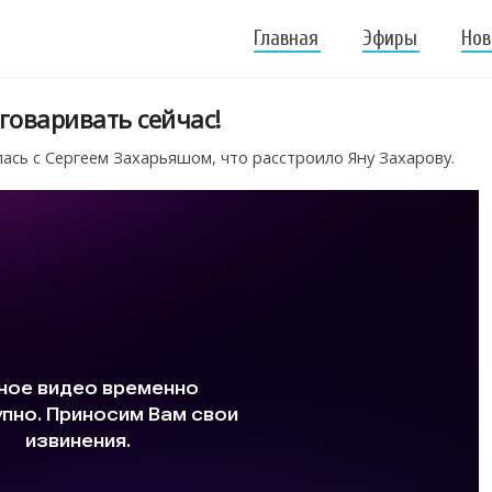
Главная
Эфиры
Нов
зговаривать сейчас!
ась с Сергеем Захарьяшом, что расстроило Яну Захарову.