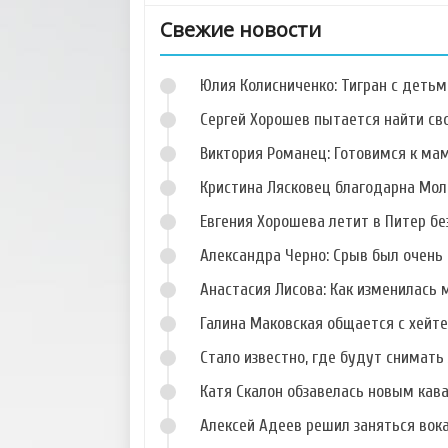
Свежие новости
Юлия Колисниченко: Тигран с деть
Сергей Хорошев пытается найти св
Виктория Романец: Готовимся к ма
Кристина Лясковец благодарна Мол
Фото Андрея Чуева
Фото Никиты
Кузнецова
Евгения Хорошева летит в Питер б
Александра Черно: Срыв был очень 
Анастасия Лисова: Как изменилась 
Галина Маковская общается с хейт
Фото Виктории
Фото Руслана
Шиндаковой
Дядюшко
Стало известно, где будут снимать 
Катя Скалон обзавелась новым кав
Алексей Адеев решил заняться вок