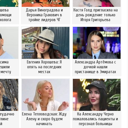
ошева
Дарья Виноградова и
Настя Голд пригласила на
помощи
Вероника Гракович в
день рождение только
холога
тройке лидеров ЧГ
Игоря Григорьева
ксима
Евгения Хорошева: Я
Александра Артёмова с
ешили
опять на последних
дочкой нашли
 мечту
местах
пристанище в Эмиратах
неудачно
Елена Тепловодская: Жду
На Александру Черно
Элине
Алену и скоро будем
пожаловались пациенты и
ой
начинать
персонал больницы