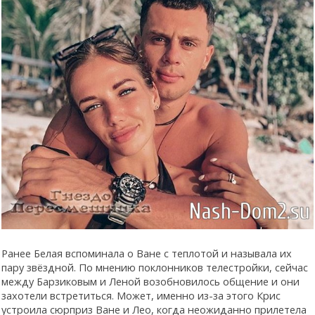
Ранее Белая вспоминала о Ване с теплотой и называла их
пару звёздной. По мнению поклонников телестройки, сейчас
между Барзиковым и Леной возобновилось общение и они
захотели встретиться. Может, именно из-за этого Крис
устроила сюрприз Ване и Лео, когда неожиданно прилетела