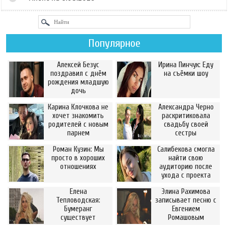
Популярное
Алексей Безус
Ирина Пинчук: Еду
поздравил с днём
на съёмки шоу
рождения младшую
дочь
Карина Клочкова не
Александра Черно
хочет знакомить
раскритиковала
родителей с новым
свадьбу своей
парнем
сестры
Роман Кузин: Мы
Салибекова смогла
просто в хороших
найти свою
отношениях
аудиторию после
ухода с проекта
Елена
Элина Рахимова
Тепловодская:
записывает песню с
Бумеранг
Евгением
существует
Ромашовым