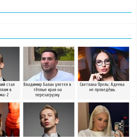
ий стал
Владимир Балан улетел в
Светлана Прель: Адеева
ллам в
тёплые края на
не проведёшь
ома-2
перезагрузку