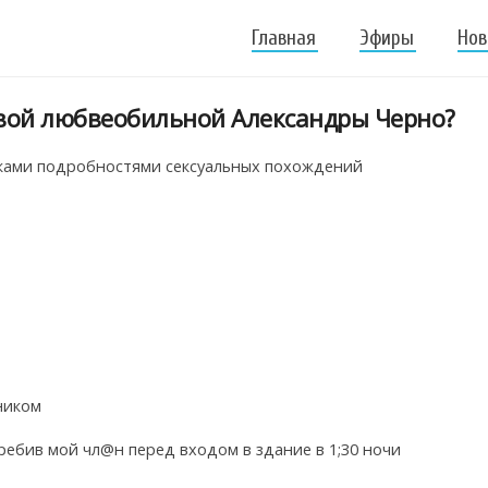
Главная
Эфиры
Нов
твой любвеобильной Александры Черно?
иками подробностями сексуальных похождений
ником
еребив мой чл@н перед входом в здание в 1;30 ночи