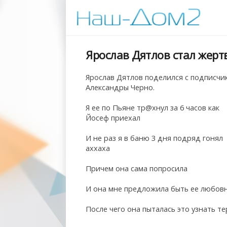
Ярослав Дятлов стал жер
Ярослав Дятлов поделился с подписч
Александры Черно.
Я ее по Пьяне тр@хнул за 6 часов как
Йосеф приехал
И не раз я в баню 3 дня подряд гонял
аххаха
Причем она сама попросила
И она мне предложила быть ее любов
После чего она пыталась это узнать т