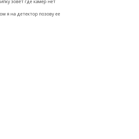
випку зовёт где камер нет
ом я на детектор позову ее