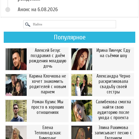
Анонс на 6.08.2026
Популярное
Алексей Безус
Ирина Пинчук: Еду
поздравил с днём
на съёмки шоу
рождения младшую
дочь
Карина Клочкова не
Александра Черно
хочет знакомить
раскритиковала
родителей с новым
свадьбу своей
парнем
сестры
Роман Кузин: Мы
Салибекова смогла
просто в хороших
найти свою
отношениях
аудиторию после
ухода с проекта
Елена
Элина Рахимова
Тепловодская:
записывает песню с
Бумеранг
Евгением