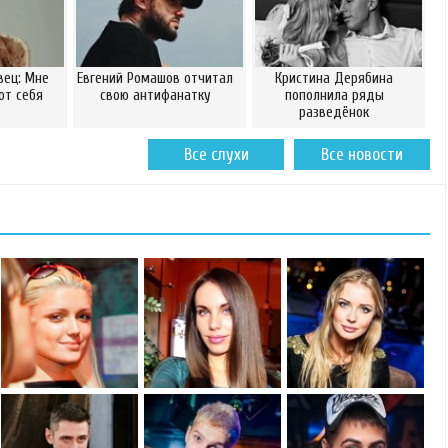
вец: Мне
Евгений Ромашов отчитал
Кристина Дерябина
от себя
свою антифанатку
пополнила ряды
разведёнок
Все слухи
Все новости