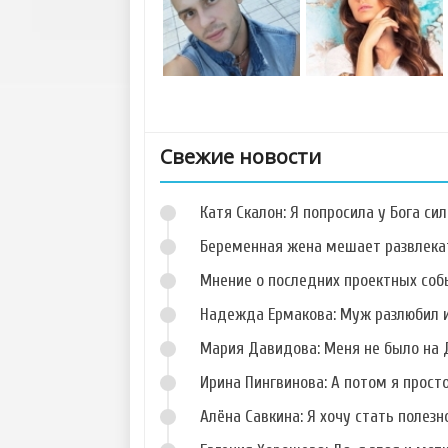
Свежие новости
Катя Скалон: Я попросила у Бога сил
Беременная жена мешает развлека
Мнение о последних проектных собы
Надежда Ермакова: Муж разлюбил и
Фото Данила
Фото Кристины
Романова
Дерябиной
Мария Давидова: Меня не было на 
Ирина Пингвинова: А потом я прост
Алёна Савкина: Я хочу стать полезн