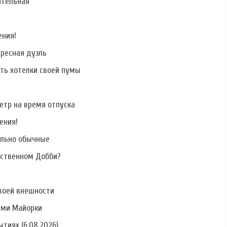
ительная
Фото Сергея
Фото Никиты
Фото Руслана
Катасонова
Лаптинского
Дядюшко
ения!
ересная дуэль
ать хотелки своей пумы
етр на время отпуска
ения!
ально обычные
бственном Добби?
воей внешности
ами Майорки
тиях (6.08.2026)