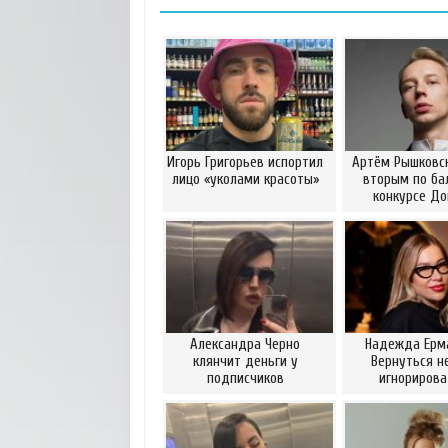
Игорь Григорьев испортил
Артём Рышковск
лицо «уколами красоты»
вторым по ба
конкурсе Д
Александра Черно
Надежда Ерм
клянчит деньги у
Вернуться н
подписчиков
игнориров