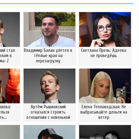
ий стал
Владимир Балан улетел в
Светлана Прель: Адеева
ллам в
тёплые края на
не проведёшь
ома-2
перезагрузку
акова:
Артём Рышковский
Елена Тепловодская: Не
ельзя
отказался строить
выбрасывайте деньги на
ать…
отношения с новенькой
ветер