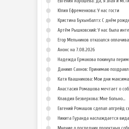
Евгения Хорошева: Да, я злая и мст
Фото Сергея
Фото Алены
Худякова
Павловой
Юлия Ефременкова: У нас гости
Кристина Бухынбалтэ: С днём рожд
Артём Рышковский: У нас была инт
Егор Мельников отказался оплачив
Анонс на 7.08.2026
Надежда Ермакова покинула перим
Даниил Сахнов: Принимаю поздравл
Катя Квашникова: Мои дни максим
Анастасия Ромашова мечтает о со
Клавдия Безверхова: Мне больно...
Евгений Ромашов сделал апгрейд с
Никита Гуранда наслаждается вид
Мнение о последних проектных собы