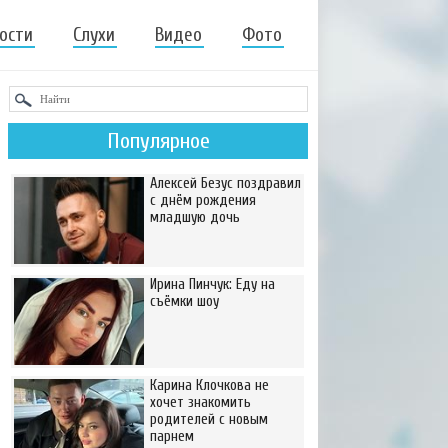
ости
Слухи
Видео
Фото
Популярное
Алексей Безус поздравил
с днём рождения
младшую дочь
Ирина Пинчук: Еду на
съёмки шоу
Карина Клочкова не
хочет знакомить
родителей с новым
парнем