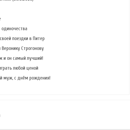
е
ь одиночества
своей поездки в Питер
и Веронику Строгонову
ж и он самый лучший!
играть любой ценой
й муж, с днём рождения!
u