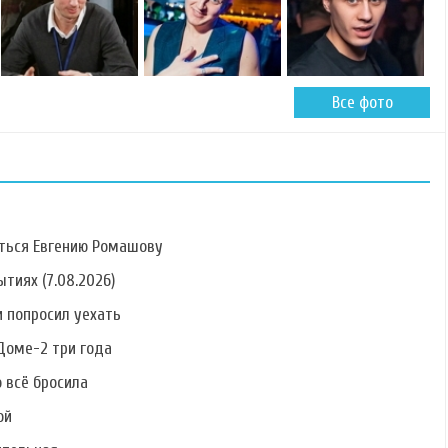
Все фото
ться Евгению Ромашову
тиях (7.08.2026)
 попросил уехать
Фото Алины
Фото Антонины
Фото Елены
Алексеевой
Клименко
Кальник
Доме-2 три года
о всё бросила
ой