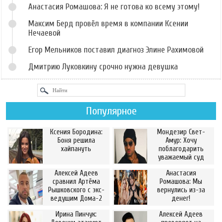
Анастасия Ромашова: Я не готова ко всему этому!
Максим Берд провёл время в компании Ксении
Нечаевой
Егор Мельников поставил диагноз Элине Рахимовой
Дмитрию Луковкину срочно нужна девушка
Популярное
Ксения Бородина:
Мондезир Свет-
Боня решила
Амур: Хочу
хайпануть
поблагодарить
уважаемый суд
Алексей Адеев
Анастасия
сравнил Артёма
Ромашова: Мы
Рышковского с экс-
вернулись из-за
ведущим Дома-2
денег!
Ирина Пинчук:
Алексей Адеев