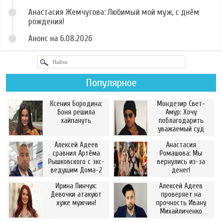
Анастасия Жемчугова: Любимый мой муж, с днём
рождения!
Анонс на 6.08.2026
Популярное
Ксения Бородина:
Мондезир Свет-
Боня решила
Амур: Хочу
хайпануть
поблагодарить
уважаемый суд
Алексей Адеев
Анастасия
сравнил Артёма
Ромашова: Мы
Рышковского с экс-
вернулись из-за
ведущим Дома-2
денег!
Ирина Пинчук:
Алексей Адеев
Девочки атакуют
проверяет на
хуже мужчин!
прочность Ивану
Михайличенко