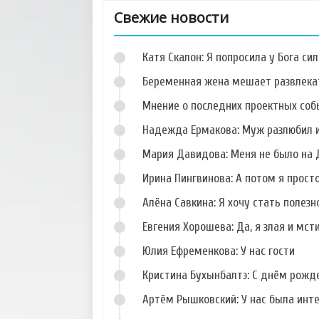
Свежие новости
Катя Скалон: Я попросила у Бога сил
Беременная жена мешает развлека
Мнение о последних проектных собы
Надежда Ермакова: Муж разлюбил и
Фото Екатерины
Фото Астамура
Коломейчук
Хонелия
Мария Давидова: Меня не было на 
Ирина Пингвинова: А потом я прост
Алёна Савкина: Я хочу стать полезн
Евгения Хорошева: Да, я злая и мст
Фото Розы
Фото Екатерины
Василишиной
Колисниченко
Юлия Ефременкова: У нас гости
Кристина Бухынбалтэ: С днём рожд
Артём Рышковский: У нас была инт