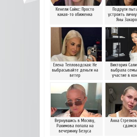
Кенели Сайкс: Просто
Подруги пыт
какая-то обиженка
устроить личну
Яны Захаро
Елена Тепловодская: Не
Виктория Сали
выбрасывайте деньги на
выбрала семью
ветер
участие в ко
Вернувшись в Москву,
Анна Стрелков
Рахимова попала на
сдамся
вечеринку Безуса