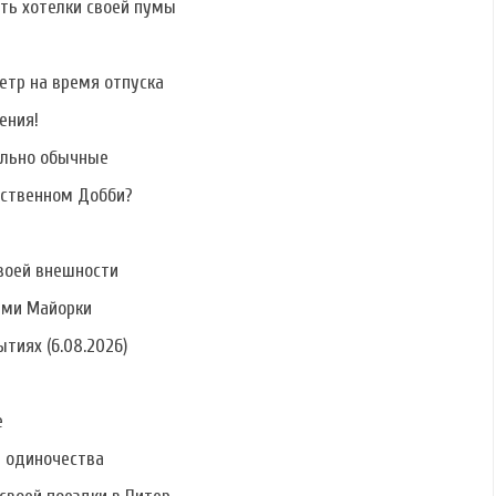
ать хотелки своей пумы
етр на время отпуска
ения!
ально обычные
бственном Добби?
воей внешности
ами Майорки
тиях (6.08.2026)
е
ь одиночества