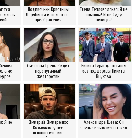
аются
Подписчики Кристины
Елена Тепловодская: Я не
ю жизнь
Дерябиной в шоке от её
помойка! И не буду
вой
преображения
никогда!
бекова
Светлана Прель: Сидит
Никита Гуранда остался
, а не
перепуганный
без поддержки Никиты
нкурсе
желторотик
Внукова
а: Я не
Дмитрий Дмитренко:
Александра Шева: Он
Возможно, у неё
очень сильно меня гасил
психологические
проблемы