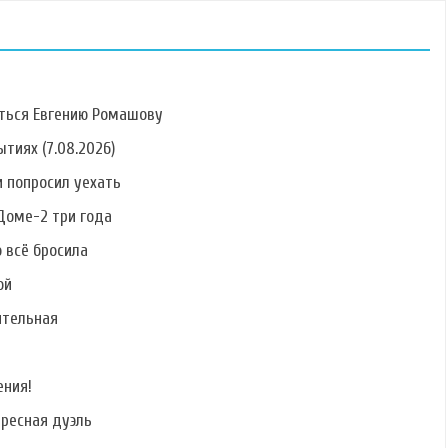
ться Евгению Ромашову
тиях (7.08.2026)
 попросил уехать
Фото Дарьи
Фото Олега
Фото Сергея
Дударевой
Бурханова
Катасонова
Доме-2 три года
о всё бросила
ой
ительная
Фото Дениса
Фото Яны Рудовой
Фото Венцеслава
Каленова
Венгржановского
ения!
ересная дуэль