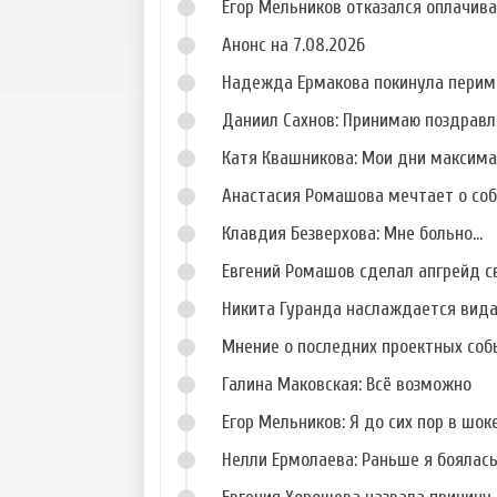
Егор Мельников отказался оплачив
Анонс на 7.08.2026
Надежда Ермакова покинула перим
Даниил Сахнов: Принимаю поздравл
Катя Квашникова: Мои дни максим
Анастасия Ромашова мечтает о со
Клавдия Безверхова: Мне больно...
Евгений Ромашов сделал апгрейд с
Никита Гуранда наслаждается вид
Мнение о последних проектных собы
Галина Маковская: Всё возможно
Егор Мельников: Я до сих пор в шок
Нелли Ермолаева: Раньше я боялас