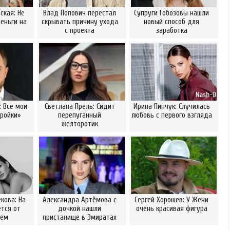
ская: Не
Влад Попович перестал
Супруги Гобозовы нашли
еньги на
скрывать причину ухода
новый способ для
с проекта
заработка
: Все мои
Светлана Прель: Сидит
Ирина Пинчук: Случилась
ройки»
перепуганный
любовь с первого взгляда
желторотик
кова: На
Александра Артёмова с
Сергей Хорошев: У Жени
ется от
дочкой нашли
очень красивая фигура
сем
пристанище в Эмиратах