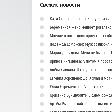
Свежие новости
Катя Скалон: Я попросила у Бога сил
Беременная жена мешает развлека
Мнение о последних проектных собы
Надежда Ермакова: Муж разлюбил и
Фото Сергея
Фото Кристины
Катасонова
Лясковец
Мария Давидова: Меня не было на 
Ирина Пингвинова: А потом я прост
Алёна Савкина: Я хочу стать полезн
Евгения Хорошева: Да, я злая и мст
Фото Николая
Фото Елены
Должанского
Кальник
Юлия Ефременкова: У нас гости
Кристина Бухынбалтэ: С днём рожд
Артём Рышковский: У нас была инт