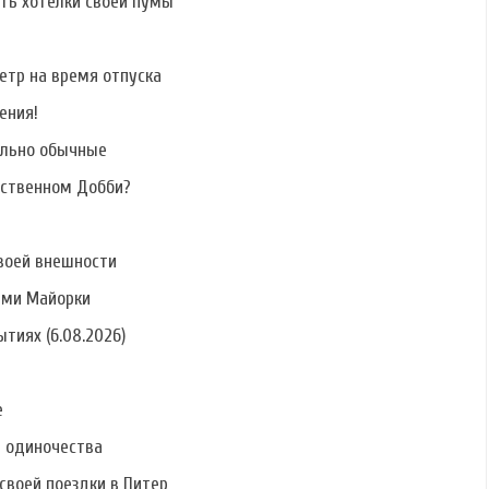
ать хотелки своей пумы
етр на время отпуска
ения!
ально обычные
бственном Добби?
воей внешности
ами Майорки
тиях (6.08.2026)
е
ь одиночества
своей поездки в Питер