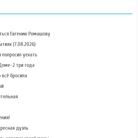
ться Евгению Ромашову
тиях (7.08.2026)
 попросил уехать
Фото Ольги
Фото Степана
Фото Дмитрия
Рапунцель
Меньщикова
Азовского
Доме-2 три года
о всё бросила
ой
ительная
Фото Раисы
Фото Лии
Фото Валерия
Григорьян
Ситдиковой
Дремова
ения!
ересная дуэль