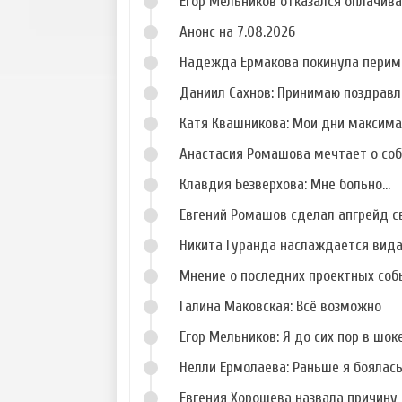
Егор Мельников отказался оплачив
Анонс на 7.08.2026
Надежда Ермакова покинула перим
Даниил Сахнов: Принимаю поздравл
Катя Квашникова: Мои дни максим
Анастасия Ромашова мечтает о со
Клавдия Безверхова: Мне больно...
Евгений Ромашов сделал апгрейд с
Никита Гуранда наслаждается вид
Мнение о последних проектных собы
Галина Маковская: Всё возможно
Егор Мельников: Я до сих пор в шок
Нелли Ермолаева: Раньше я боялас
Евгения Хорошева назвала причину 