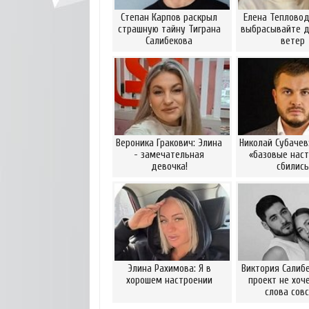
Степан Карпов раскрыл
Елена Тепловод
страшную тайну Тиграна
выбрасывайте д
Салибекова
ветер
Вероника Гракович: Элина
Николай Субачев
- замечательная
«базовые наст
девочка!
сбились
Элина Рахимова: Я в
Виктория Салибе
хорошем настроении
проект не хоч
слова сов