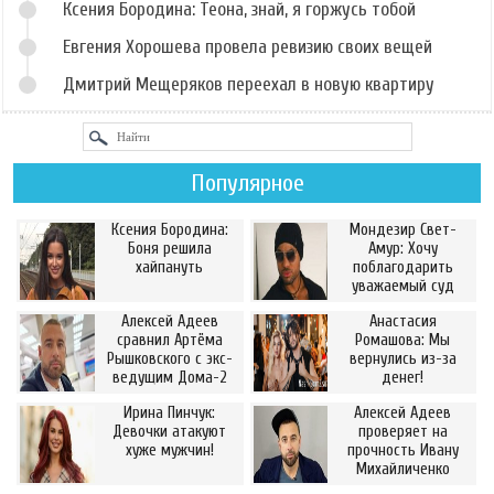
Ксения Бородина: Теона, знай, я горжусь тобой
Евгения Хорошева провела ревизию своих вещей
Дмитрий Мещеряков переехал в новую квартиру
Популярное
Ксения Бородина:
Мондезир Свет-
Боня решила
Амур: Хочу
хайпануть
поблагодарить
уважаемый суд
Алексей Адеев
Анастасия
сравнил Артёма
Ромашова: Мы
Рышковского с экс-
вернулись из-за
ведущим Дома-2
денег!
Ирина Пинчук:
Алексей Адеев
Девочки атакуют
проверяет на
хуже мужчин!
прочность Ивану
Михайличенко