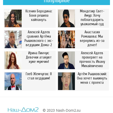
Популярное
Ксения Бородина:
Мондезир Свет-
Боня решила
Амур: Хочу
хайпануть
поблагодарить
уважаемый суд
Алексей Адеев
Анастасия
сравнил Артёма
Ромашова: Мы
Рышковского с экс-
вернулись из-за
ведущим Дома-2
денег!
Ирина Пинчук:
Алексей Адеев
Девочки атакуют
проверяет на
хуже мужчин!
прочность Ивану
Михайличенко
Глеб Жемчугов: Я
Артём Рышковский:
стал ведущим!
Она хочет выкинуть
меня с проекта
© 2023 Nash-Dom2.su