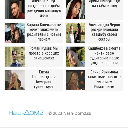
Алексей Безус
Ирина Пинчук: Еду
поздравил с днём
на съёмки шоу
рождения младшую
дочь
Карина Клочкова не
Александра Черно
хочет знакомить
раскритиковала
родителей с новым
свадьбу своей
парнем
сестры
Роман Кузин: Мы
Салибекова смогла
просто в хороших
найти свою
отношениях
аудиторию после
ухода с проекта
Елена
Элина Рахимова
Тепловодская:
записывает песню с
Бумеранг
Евгением
существует
Ромашовым
© 2023 Nash-Dom2.su